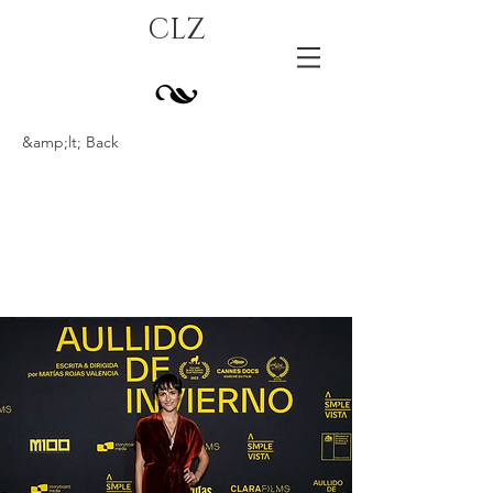
CLZ
&amp;lt; Back
Estreno Nacional
Aullido de
Invierno