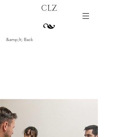
CLZ
&amp;lt; Back
Jurado
Internacional
Festival REC
Tarragona