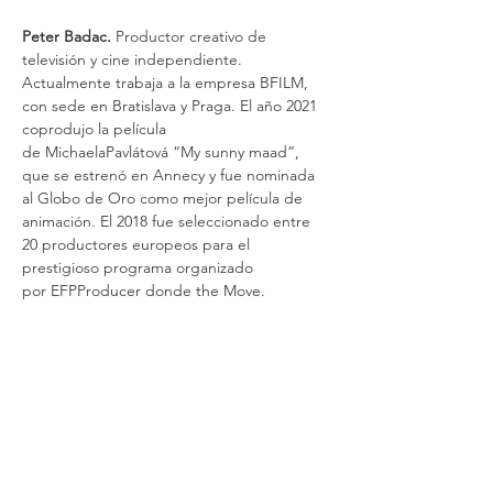
Peter Badac.
 Productor creativo de 
televisión y cine independiente. 
Actualmente trabaja a la empresa BFILM, 
con sede en Bratislava y Praga. El año 2021 
coprodujo la película 
de MichaelaPavlátová “My sunny maad”, 
que se estrenó en Annecy y fue nominada 
al Globo de Oro como mejor película de 
animación. El 2018 fue seleccionado entre 
20 productores europeos para el 
prestigioso programa organizado 
por EFPProducer donde the Move. 
Clara Larraín
. Actriz y productora chilena 
acreedora del promissing producer award 
de Marché du Film 2022 por "Nuestra 
Memoria" de Matías Rojas Valencia 
seleccionada en el BE Coproduction 
Market de PÖFF y spotlighted en Cannes 
Docs. El año 2018 fundó la productora Clara 