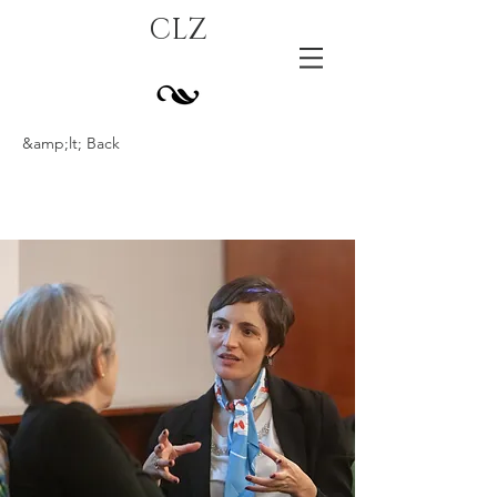
CLZ
&amp;lt; Back
RECMatch