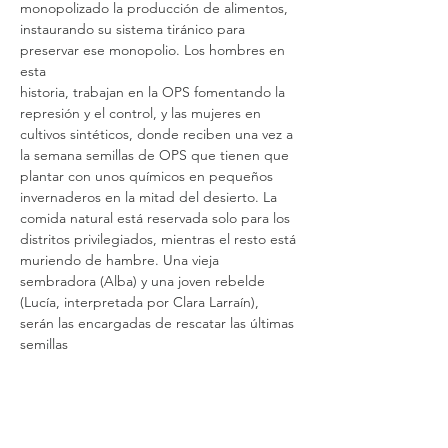
monopolizado la producción de alimentos, 
instaurando su sistema tiránico para 
preservar ese monopolio. Los hombres en 
esta
historia, trabajan en la OPS fomentando la 
represión y el control, y las mujeres en 
cultivos sintéticos, donde reciben una vez a 
la semana semillas de OPS que tienen que 
plantar con unos químicos en pequeños 
invernaderos en la mitad del desierto. La 
comida natural está reservada solo para los 
distritos privilegiados, mientras el resto está 
muriendo de hambre. Una vieja 
sembradora (Alba) y una joven rebelde 
(Lucía, interpretada por Clara Larraín), 
serán las encargadas de rescatar las últimas 
semillas
orgánicas y llevarlas al mítico Oasis dónde 
está la tierra fértil”, nos cuenta Mejías. Es 
una película sin fronteras, que habla sobre 
el campo latinoamericano y sobre la 