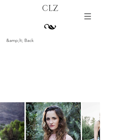
CLZ
&amp;lt; Back
Sembradoras, la
batalla por las
semillas | Revista
PM